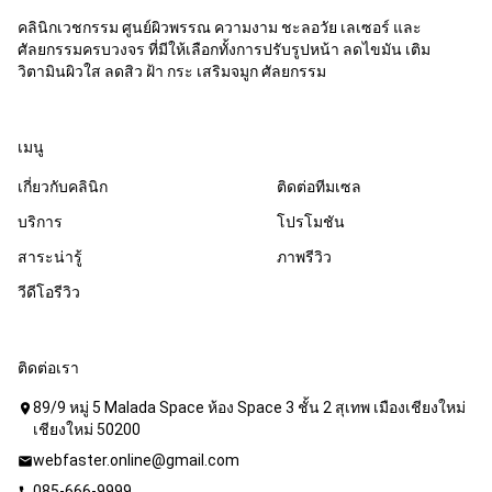
คลินิกเวชกรรม ศูนย์ผิวพรรณ ความงาม ชะลอวัย เลเซอร์ และ
ศัลยกรรมครบวงจร ที่มีให้เลือกทั้งการปรับรูปหน้า ลดไขมัน เติม
วิตามินผิวใส ลดสิว ฝ้า กระ เสริมจมูก ศัลยกรรม
เมนู
เกี่ยวกับคลินิก
ติดต่อทีมเซล
บริการ
โปรโมชัน
สาระน่ารู้
ภาพรีวิว
วีดีโอรีวิว
ติดต่อเรา
89/9 หมู่ 5 Malada Space ห้อง Space 3 ชั้น 2 สุเทพ เมืองเชียงใหม่
location_on
เชียงใหม่ 50200
webfaster.online@gmail.com
mail
085-666-9999